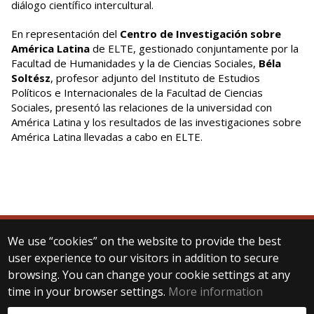
diálogo científico intercultural.
En representación del
Centro de Investigación sobre
América Latina
de ELTE, gestionado conjuntamente por la
Facultad de Humanidades y la de Ciencias Sociales,
Béla
Soltész
, profesor adjunto del Instituto de Estudios
Políticos e Internacionales de la Facultad de Ciencias
Sociales, presentó las relaciones de la universidad con
América Latina y los resultados de las investigaciones sobre
América Latina llevadas a cabo en ELTE.
We use “cookies” on the website to provide the best
© 2025 Eötvös Loránd University
user experience to our visitors in addition to secure
All rights reserved.
browsing. You can change your cookie settings at any
H-1053 Budapest, Egyetem tér 1–3.
T: +36-1-411-6500
time in your browser settings.
More information
Web development: