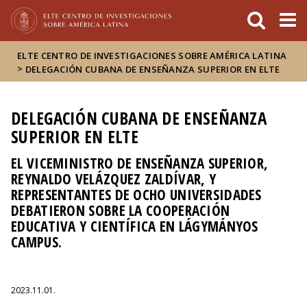
FIXME:token.header.mai
FIXME:token.header.cal
FIXME:token.header.abou
ELTE CENTRO DE INVESTIGACIONES SOBRE AMÉRICA LATINA
>
DELEGACIÓN CUBANA DE ENSEÑANZA SUPERIOR EN ELTE
DELEGACIÓN CUBANA DE ENSEÑANZA
SUPERIOR EN ELTE
EL VICEMINISTRO DE ENSEÑANZA SUPERIOR,
REYNALDO VELÁZQUEZ ZALDÍVAR, Y
REPRESENTANTES DE OCHO UNIVERSIDADES
DEBATIERON SOBRE LA COOPERACIÓN
EDUCATIVA Y CIENTÍFICA EN LÁGYMÁNYOS
CAMPUS.
2023.11.01.