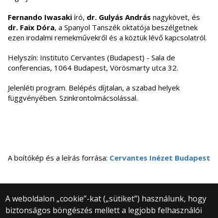
Fernando Iwasaki
író,
dr. Gulyás András
nagykövet, és
dr. Faix Dóra
, a Spanyol Tanszék oktatója beszélgetnek
ezen irodalmi remekművekről és a köztük lévő kapcsolatról.
Helyszín: Instituto Cervantes (Budapest) - Sala de
conferencias, 1064 Budapest, Vörösmarty utca 32.
Jelenléti program. Belépés díjtalan, a szabad helyek
függvényében. Szinkrontolmácsolással.
A boítókép és a leírás forrása:
Cervantes Inézet Budapest
A weboldalon „cookie”-kat („sütiket”) használunk, hogy
biztonságos böngészés mellett a legjobb felhasználói
© 2025 Eötvös Loránd Tudományegyetem