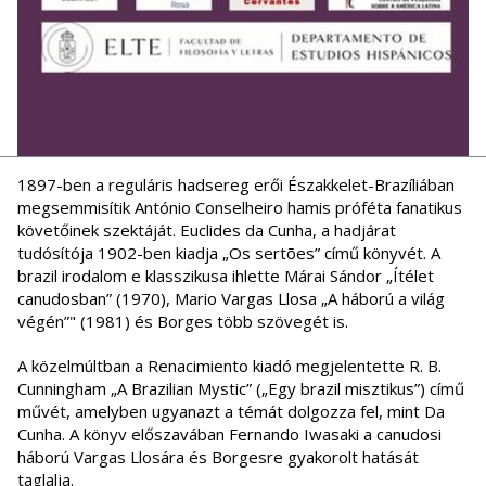
1897-ben a reguláris hadsereg erői Északkelet-Brazíliában
megsemmisítik António Conselheiro hamis próféta fanatikus
követőinek szektáját. Euclides da Cunha, a hadjárat
tudósítója 1902-ben kiadja „Os sertões” című könyvét. A
brazil irodalom e klasszikusa ihlette Márai Sándor „Ítélet
canudosban” (1970), Mario Vargas Llosa „A háború a világ
végén”" (1981) és Borges több szövegét is.
A közelmúltban a Renacimiento kiadó megjelentette R. B.
Cunningham „A Brazilian Mystic” („Egy brazil misztikus”) című
művét, amelyben ugyanazt a témát dolgozza fel, mint Da
Cunha. A könyv előszavában Fernando Iwasaki a canudosi
háború Vargas Llosára és Borgesre gyakorolt hatását
taglalja.